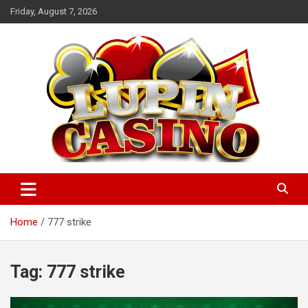
Skip
Friday, August 7, 2026
to
content
Blog Seputar Gambling
Lupincasino
Home
777 strike
Tag:
777 strike