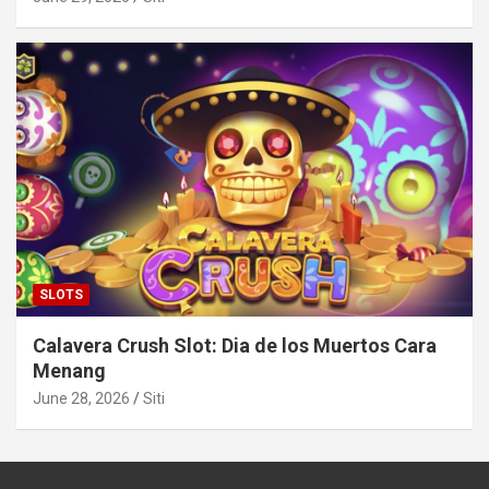
SLOTS
Calavera Crush Slot: Dia de los Muertos Cara
Menang
June 28, 2026
Siti