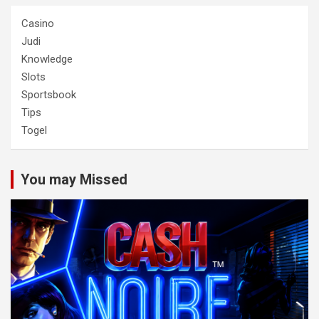
Casino
Judi
Knowledge
Slots
Sportsbook
Tips
Togel
You may Missed