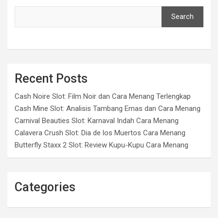
Search
Recent Posts
Cash Noire Slot: Film Noir dan Cara Menang Terlengkap
Cash Mine Slot: Analisis Tambang Emas dan Cara Menang
Carnival Beauties Slot: Karnaval Indah Cara Menang
Calavera Crush Slot: Dia de los Muertos Cara Menang
Butterfly Staxx 2 Slot: Review Kupu-Kupu Cara Menang
Categories