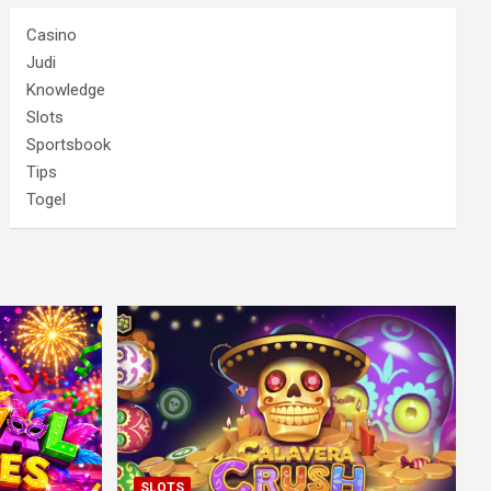
Casino
Judi
Knowledge
Slots
Sportsbook
Tips
Togel
SLOTS