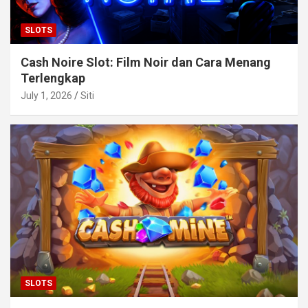
SLOTS
Cash Noire Slot: Film Noir dan Cara Menang
Terlengkap
July 1, 2026
Siti
SLOTS