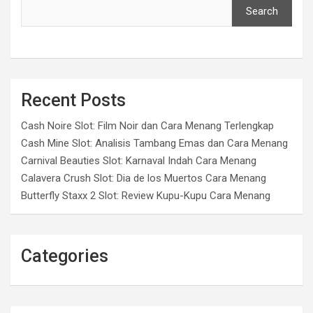
Search
Recent Posts
Cash Noire Slot: Film Noir dan Cara Menang Terlengkap
Cash Mine Slot: Analisis Tambang Emas dan Cara Menang
Carnival Beauties Slot: Karnaval Indah Cara Menang
Calavera Crush Slot: Dia de los Muertos Cara Menang
Butterfly Staxx 2 Slot: Review Kupu-Kupu Cara Menang
Categories