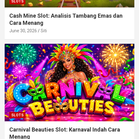
SLOTS
Cash Mine Slot: Analisis Tambang Emas dan
Cara Menang
June 30, 2026
Siti
SLOTS
Carnival Beauties Slot: Karnaval Indah Cara
Menang