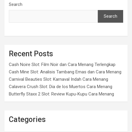
Search
Search
Recent Posts
Cash Noire Slot: Film Noir dan Cara Menang Terlengkap
Cash Mine Slot: Analisis Tambang Emas dan Cara Menang
Carnival Beauties Slot: Karnaval Indah Cara Menang
Calavera Crush Slot: Dia de los Muertos Cara Menang
Butterfly Staxx 2 Slot: Review Kupu-Kupu Cara Menang
Categories