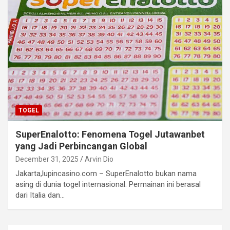
TOGEL
SuperEnalotto: Fenomena Togel Jutawanbet
yang Jadi Perbincangan Global
December 31, 2025
Arvin Dio
Jakarta,lupincasino.com – SuperEnalotto bukan nama
asing di dunia togel internasional. Permainan ini berasal
dari Italia dan…