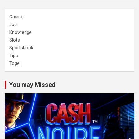
Casino
Judi
Knowledge
Slots
Sportsbook
Tips
Togel
You may Missed