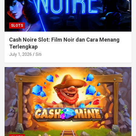
SLOTS
Cash Noire Slot: Film Noir dan Cara Menang
Terlengkap
July 1, 2026
Siti