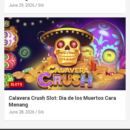
June 29, 2026
Siti
SLOTS
Calavera Crush Slot: Dia de los Muertos Cara
Menang
June 28, 2026
Siti