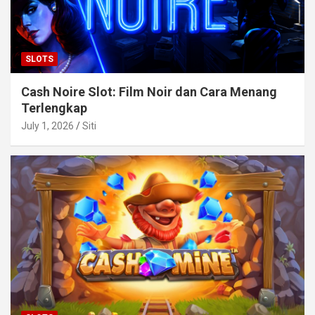
SLOTS
Cash Noire Slot: Film Noir dan Cara Menang
Terlengkap
July 1, 2026
Siti