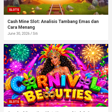
SLOTS
Cash Mine Slot: Analisis Tambang Emas dan
Cara Menang
June 30, 2026
Siti
SLOTS