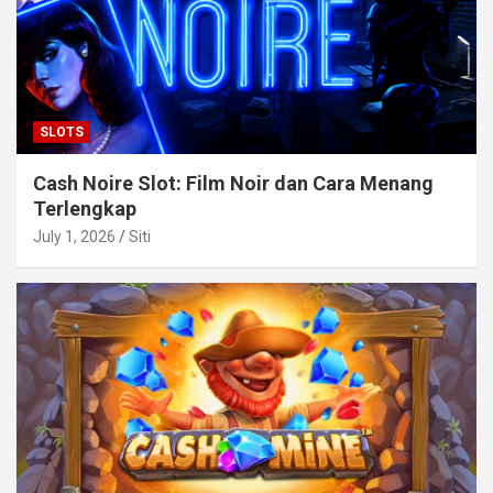
SLOTS
Cash Noire Slot: Film Noir dan Cara Menang
Terlengkap
July 1, 2026
Siti