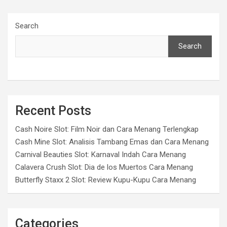
Search
Search
Recent Posts
Cash Noire Slot: Film Noir dan Cara Menang Terlengkap
Cash Mine Slot: Analisis Tambang Emas dan Cara Menang
Carnival Beauties Slot: Karnaval Indah Cara Menang
Calavera Crush Slot: Dia de los Muertos Cara Menang
Butterfly Staxx 2 Slot: Review Kupu-Kupu Cara Menang
Categories