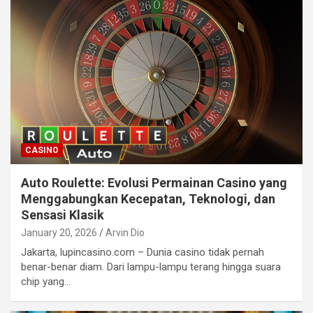
CASINO
Auto Roulette: Evolusi Permainan Casino yang
Menggabungkan Kecepatan, Teknologi, dan
Sensasi Klasik
January 20, 2026
Arvin Dio
Jakarta, lupincasino.com – Dunia casino tidak pernah
benar-benar diam. Dari lampu-lampu terang hingga suara
chip yang…