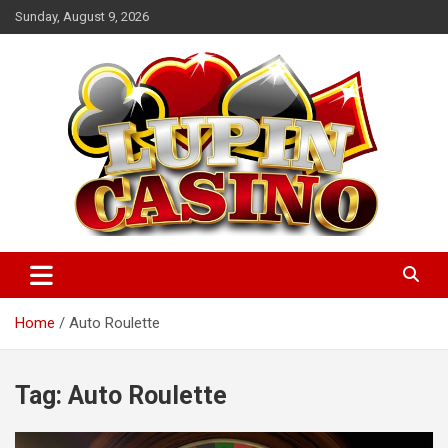
Skip
Sunday, August 9, 2026
to
content
Blog Seputar Gambling
Lupincasino
Home
Auto Roulette
Tag:
Auto Roulette