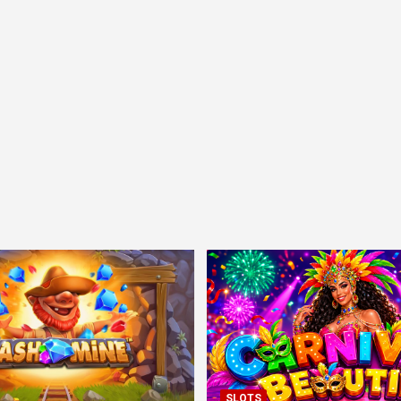
SLOTS