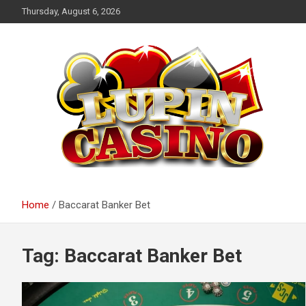
Skip
Thursday, August 6, 2026
to
content
Blog Seputar Gambling
Lupincasino
Home
Baccarat Banker Bet
Tag:
Baccarat Banker Bet