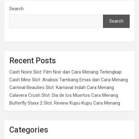
Search
Search
Recent Posts
Cash Noire Slot: Film Noir dan Cara Menang Terlengkap
Cash Mine Slot: Analisis Tambang Emas dan Cara Menang
Carnival Beauties Slot: Karnaval Indah Cara Menang
Calavera Crush Slot: Dia de los Muertos Cara Menang
Butterfly Staxx 2 Slot: Review Kupu-Kupu Cara Menang
Categories