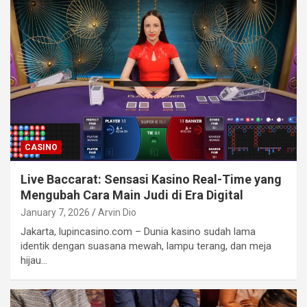
CASINO
Live Baccarat: Sensasi Kasino Real-Time yang
Mengubah Cara Main Judi di Era Digital
January 7, 2026
Arvin Dio
Jakarta, lupincasino.com – Dunia kasino sudah lama
identik dengan suasana mewah, lampu terang, dan meja
hijau…