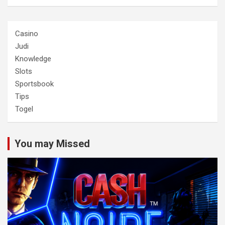
Casino
Judi
Knowledge
Slots
Sportsbook
Tips
Togel
You may Missed