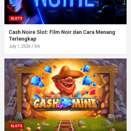
SLOTS
Cash Noire Slot: Film Noir dan Cara Menang
Terlengkap
July 1, 2026
Siti
SLOTS