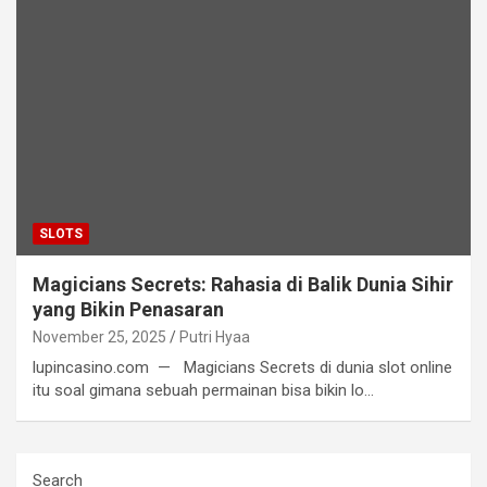
SLOTS
Magicians Secrets: Rahasia di Balik Dunia Sihir
yang Bikin Penasaran
November 25, 2025
Putri Hyaa
lupincasino.com — Magicians Secrets di dunia slot online
itu soal gimana sebuah permainan bisa bikin lo…
Search