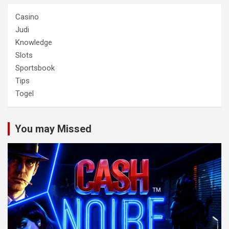
Casino
Judi
Knowledge
Slots
Sportsbook
Tips
Togel
You may Missed