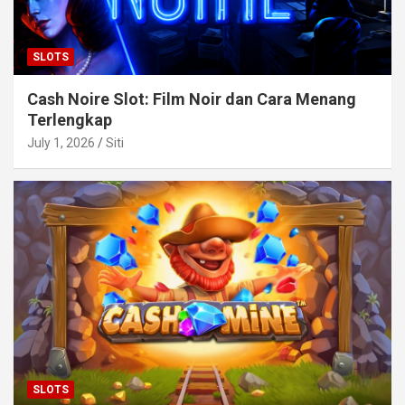
SLOTS
Cash Noire Slot: Film Noir dan Cara Menang
Terlengkap
July 1, 2026
Siti
SLOTS