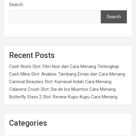
Search
Search
Recent Posts
Cash Noire Slot: Film Noir dan Cara Menang Terlengkap
Cash Mine Slot: Analisis Tambang Emas dan Cara Menang
Carnival Beauties Slot: Karnaval Indah Cara Menang
Calavera Crush Slot: Dia de los Muertos Cara Menang
Butterfly Staxx 2 Slot: Review Kupu-Kupu Cara Menang
Categories