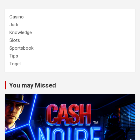
Casino
Judi
Knowledge
Slots
Sportsbook
Tips
Togel
You may Missed