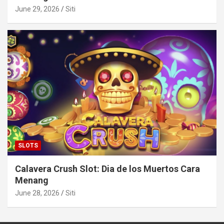
June 29, 2026
Siti
SLOTS
Calavera Crush Slot: Dia de los Muertos Cara
Menang
June 28, 2026
Siti