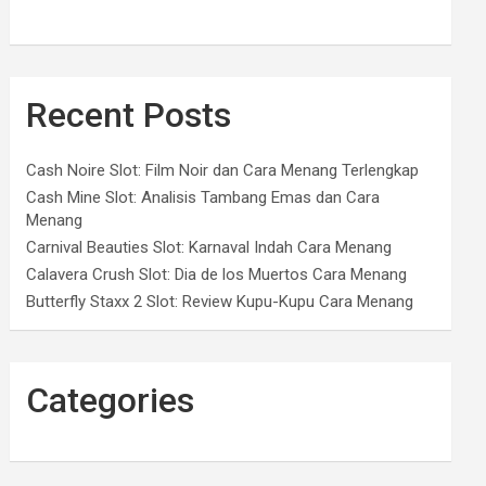
Recent Posts
Cash Noire Slot: Film Noir dan Cara Menang Terlengkap
Cash Mine Slot: Analisis Tambang Emas dan Cara
Menang
Carnival Beauties Slot: Karnaval Indah Cara Menang
Calavera Crush Slot: Dia de los Muertos Cara Menang
Butterfly Staxx 2 Slot: Review Kupu-Kupu Cara Menang
Categories