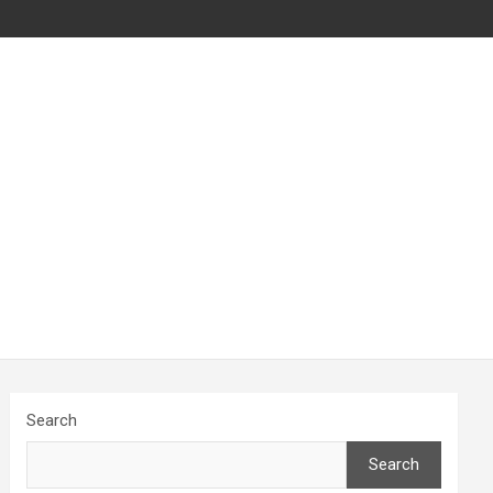
Search
Search