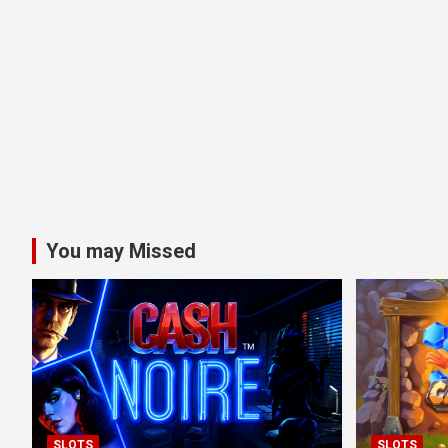
You may Missed
SLOTS
SLOTS