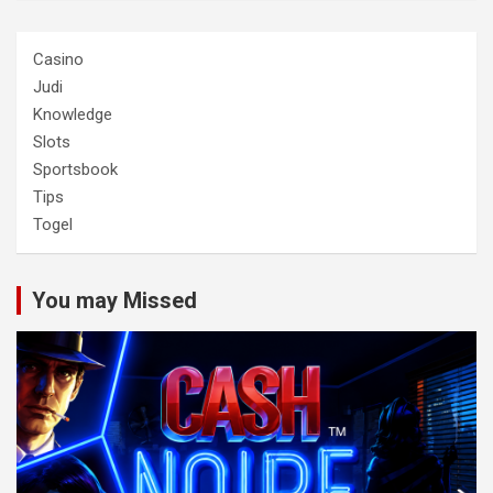
Casino
Judi
Knowledge
Slots
Sportsbook
Tips
Togel
You may Missed