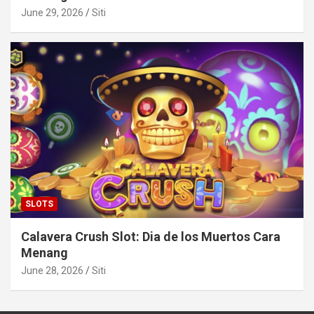
June 29, 2026
Siti
SLOTS
Calavera Crush Slot: Dia de los Muertos Cara
Menang
June 28, 2026
Siti