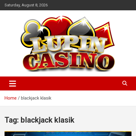
Skip
Saturday, August 8, 2026
to
content
Blog Seputar Gambling
Lupincasino
Home
blackjack klasik
Tag:
blackjack klasik