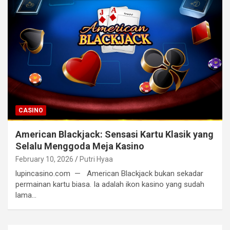
CASINO
American Blackjack: Sensasi Kartu Klasik yang
Selalu Menggoda Meja Kasino
February 10, 2026
Putri Hyaa
lupincasino.com — American Blackjack bukan sekadar
permainan kartu biasa. Ia adalah ikon kasino yang sudah
lama…