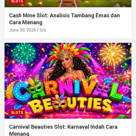
SLOTS
Cash Mine Slot: Analisis Tambang Emas dan
Cara Menang
June 30, 2026
Siti
SLOTS
Carnival Beauties Slot: Karnaval Indah Cara
Menang