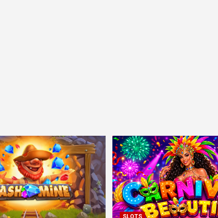
SLOTS