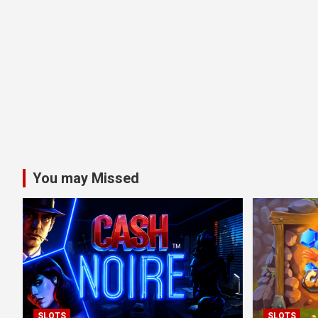
You may Missed
SLOTS
SLOTS