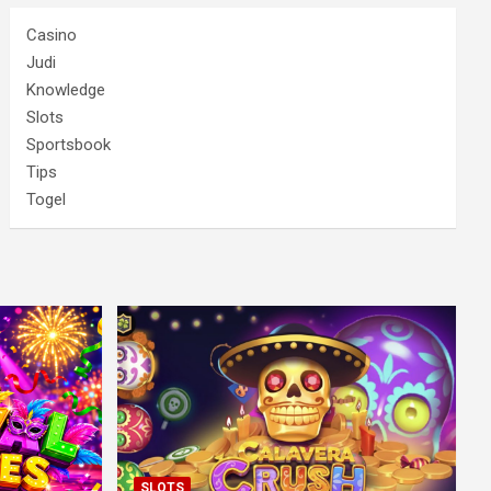
Casino
Judi
Knowledge
Slots
Sportsbook
Tips
Togel
SLOTS