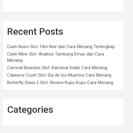
Recent Posts
Cash Noire Slot: Film Noir dan Cara Menang Terlengkap
Cash Mine Slot: Analisis Tambang Emas dan Cara
Menang
Carnival Beauties Slot: Karnaval Indah Cara Menang
Calavera Crush Slot: Dia de los Muertos Cara Menang
Butterfly Staxx 2 Slot: Review Kupu-Kupu Cara Menang
Categories