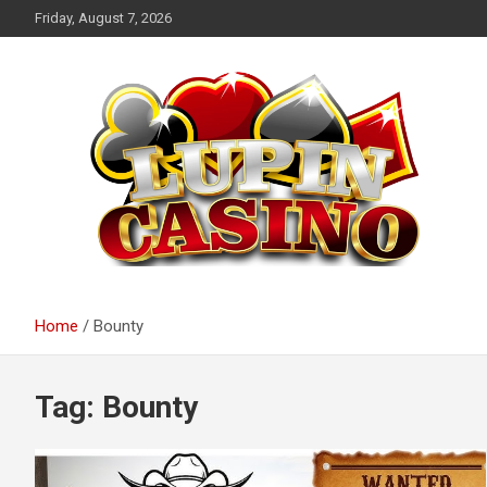
Skip
Friday, August 7, 2026
to
content
Blog Seputar Gambling
Lupincasino
Home
Bounty
Tag:
Bounty