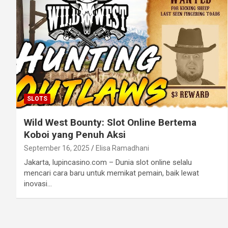
SLOTS
Wild West Bounty: Slot Online Bertema
Koboi yang Penuh Aksi
September 16, 2025
Elisa Ramadhani
Jakarta, lupincasino.com – Dunia slot online selalu
mencari cara baru untuk memikat pemain, baik lewat
inovasi…