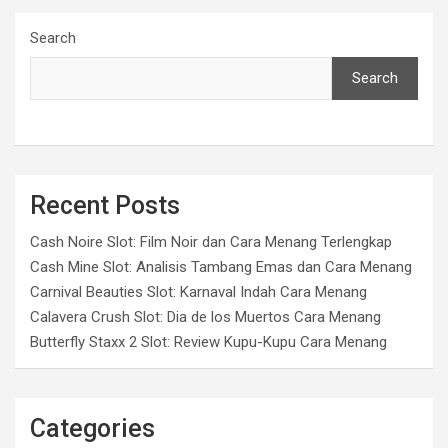
Search
Search
Recent Posts
Cash Noire Slot: Film Noir dan Cara Menang Terlengkap
Cash Mine Slot: Analisis Tambang Emas dan Cara Menang
Carnival Beauties Slot: Karnaval Indah Cara Menang
Calavera Crush Slot: Dia de los Muertos Cara Menang
Butterfly Staxx 2 Slot: Review Kupu-Kupu Cara Menang
Categories