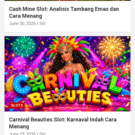
Cash Mine Slot: Analisis Tambang Emas dan
Cara Menang
June 30, 2026
Siti
SLOTS
Carnival Beauties Slot: Karnaval Indah Cara
Menang
June 29, 2026
Siti