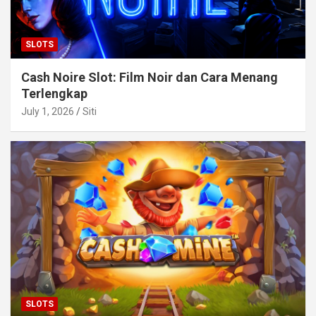
SLOTS
Cash Noire Slot: Film Noir dan Cara Menang
Terlengkap
July 1, 2026
Siti
SLOTS