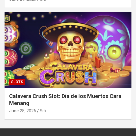
SLOTS
Calavera Crush Slot: Dia de los Muertos Cara
Menang
June 28, 2026
Siti