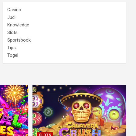
Casino
Judi
Knowledge
Slots
Sportsbook
Tips
Togel
SLOTS