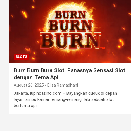
SLOTS
Burn Burn Burn Slot: Panasnya Sensasi Slot
dengan Tema Api
August 26, 2025
Elisa Ramadhani
Jakarta, lupincasino.com – Bayangkan duduk di depan
layar, lampu kamar remang-remang, lalu sebuah slot
bertema api…