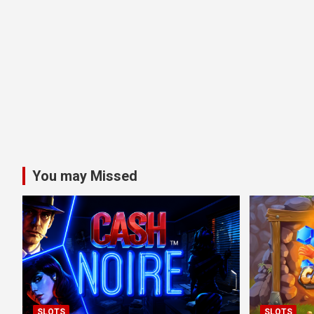
You may Missed
SLOTS
SLOTS