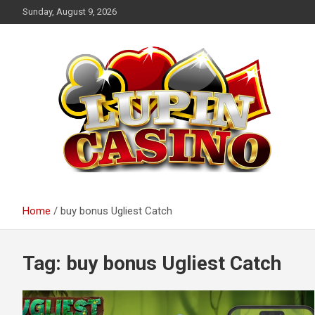
Skip
Sunday, August 9, 2026
to
content
Blog Seputar Gambling
Lupincasino
Home
buy bonus Ugliest Catch
Tag:
buy bonus Ugliest Catch