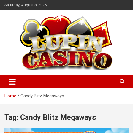
Skip
Saturday, August 8, 2026
to
content
Blog Seputar Gambling
Lupincasino
Home
Candy Blitz Megaways
Tag:
Candy Blitz Megaways