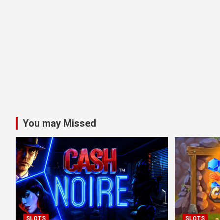
You may Missed
SLOTS
SLOTS