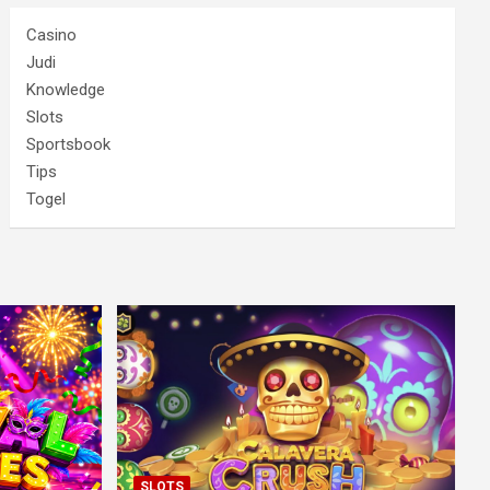
Casino
Judi
Knowledge
Slots
Sportsbook
Tips
Togel
SLOTS