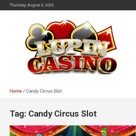
Skip
Thursday, August 6, 2026
to
content
Blog Seputar Gambling
Lupincasino
Home
Candy Circus Slot
Tag:
Candy Circus Slot