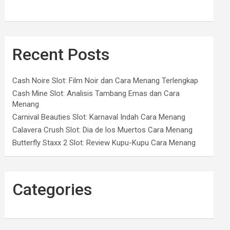
Recent Posts
Cash Noire Slot: Film Noir dan Cara Menang Terlengkap
Cash Mine Slot: Analisis Tambang Emas dan Cara
Menang
Carnival Beauties Slot: Karnaval Indah Cara Menang
Calavera Crush Slot: Dia de los Muertos Cara Menang
Butterfly Staxx 2 Slot: Review Kupu-Kupu Cara Menang
Categories