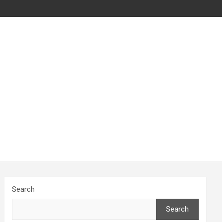
Search
Search