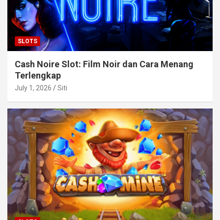
SLOTS
Cash Noire Slot: Film Noir dan Cara Menang
Terlengkap
July 1, 2026
Siti