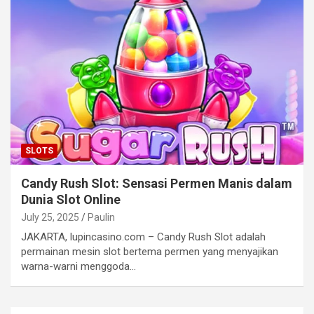
SLOTS
Candy Rush Slot: Sensasi Permen Manis dalam
Dunia Slot Online
July 25, 2025
Paulin
JAKARTA, lupincasino.com – Candy Rush Slot adalah
permainan mesin slot bertema permen yang menyajikan
warna-warni menggoda…