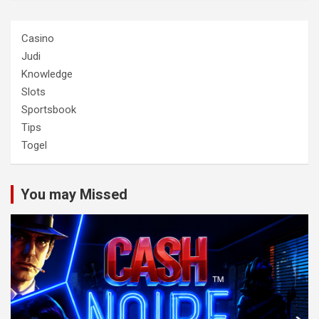
Casino
Judi
Knowledge
Slots
Sportsbook
Tips
Togel
You may Missed