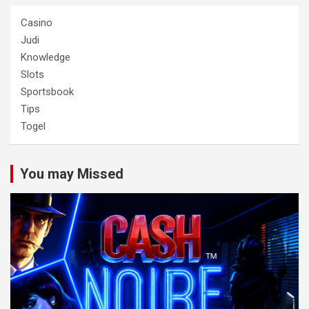
Casino
Judi
Knowledge
Slots
Sportsbook
Tips
Togel
You may Missed