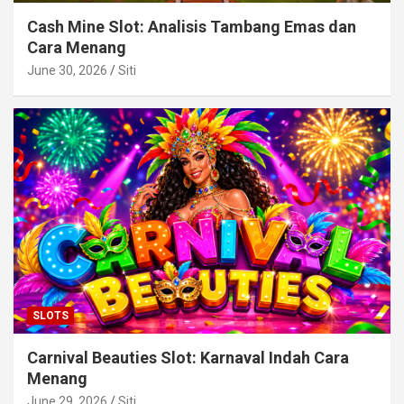
Cash Mine Slot: Analisis Tambang Emas dan
Cara Menang
June 30, 2026
Siti
SLOTS
Carnival Beauties Slot: Karnaval Indah Cara
Menang
June 29, 2026
Siti