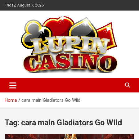
Skip
Friday, August 7, 2026
to
content
Blog Seputar Gambling
Lupincasino
Home
cara main Gladiators Go Wild
Tag:
cara main Gladiators Go Wild