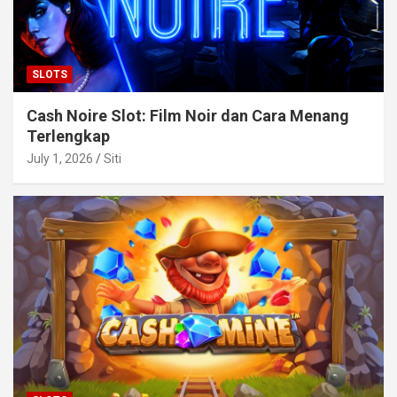
SLOTS
Cash Noire Slot: Film Noir dan Cara Menang
Terlengkap
July 1, 2026
Siti