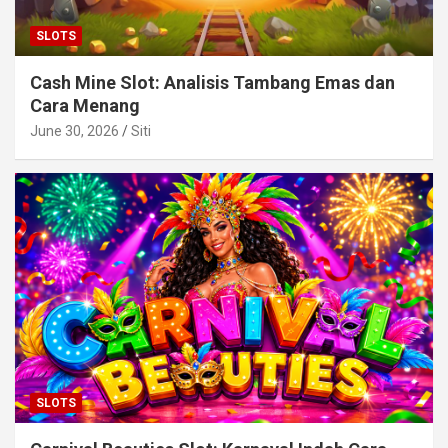
SLOTS
Cash Mine Slot: Analisis Tambang Emas dan
Cara Menang
June 30, 2026
Siti
SLOTS