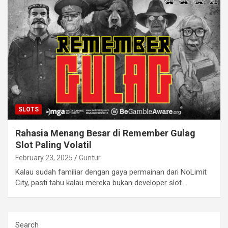
SLOTS
Rahasia Menang Besar di Remember Gulag
Slot Paling Volatil
February 23, 2025
Guntur
Kalau sudah familiar dengan gaya permainan dari NoLimit
City, pasti tahu kalau mereka bukan developer slot…
Search