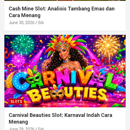
Cash Mine Slot: Analisis Tambang Emas dan
Cara Menang
June 30, 2026
Siti
SLOTS
Carnival Beauties Slot: Karnaval Indah Cara
Menang
June 29, 2026
Siti