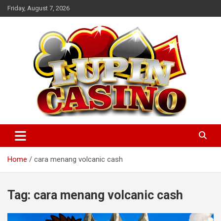
Skip
Friday, August 7, 2026
to
content
Blog Seputar Gambling
Lupincasino
Home
cara menang volcanic cash
Tag:
cara menang volcanic cash