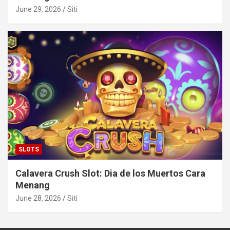
June 29, 2026
Siti
SLOTS
Calavera Crush Slot: Dia de los Muertos Cara
Menang
June 28, 2026
Siti