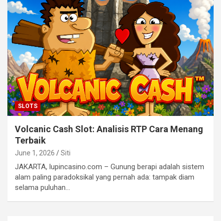
SLOTS
Volcanic Cash Slot: Analisis RTP Cara Menang
Terbaik
June 1, 2026
Siti
JAKARTA, lupincasino.com – Gunung berapi adalah sistem
alam paling paradoksikal yang pernah ada: tampak diam
selama puluhan…