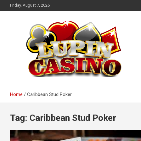
Skip
Friday, August 7, 2026
to
content
Blog Seputar Gambling
Lupincasino
Home
Caribbean Stud Poker
Tag:
Caribbean Stud Poker