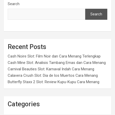
Search
Search
Recent Posts
Cash Noire Slot: Film Noir dan Cara Menang Terlengkap
Cash Mine Slot: Analisis Tambang Emas dan Cara Menang
Carnival Beauties Slot: Karnaval Indah Cara Menang
Calavera Crush Slot: Dia de los Muertos Cara Menang
Butterfly Staxx 2 Slot: Review Kupu-Kupu Cara Menang
Categories