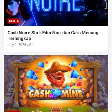
SLOTS
Cash Noire Slot: Film Noir dan Cara Menang
Terlengkap
July 1, 2026
Siti