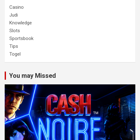
Casino
Judi
Knowledge
Slots
Sportsbook
Tips
Togel
You may Missed