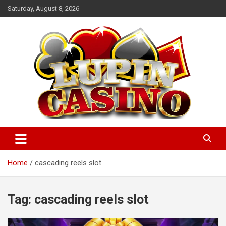
Skip
Saturday, August 8, 2026
to
content
Blog Seputar Gambling
Lupincasino
Home
cascading reels slot
Tag:
cascading reels slot