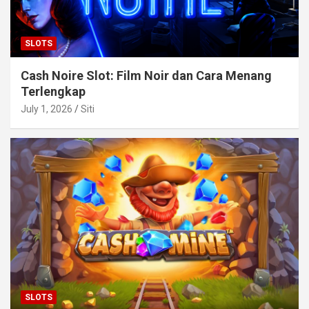
SLOTS
Cash Noire Slot: Film Noir dan Cara Menang
Terlengkap
July 1, 2026
Siti
SLOTS