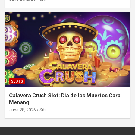
SLOTS
Calavera Crush Slot: Dia de los Muertos Cara
Menang
June 28, 2026
Siti