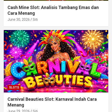
Cash Mine Slot: Analisis Tambang Emas dan
Cara Menang
June 30, 2026
Siti
SLOTS
Carnival Beauties Slot: Karnaval Indah Cara
Menang
June 29, 2026
Siti