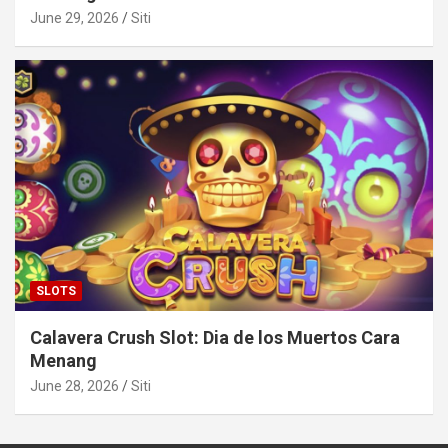
June 29, 2026
Siti
SLOTS
Calavera Crush Slot: Dia de los Muertos Cara
Menang
June 28, 2026
Siti