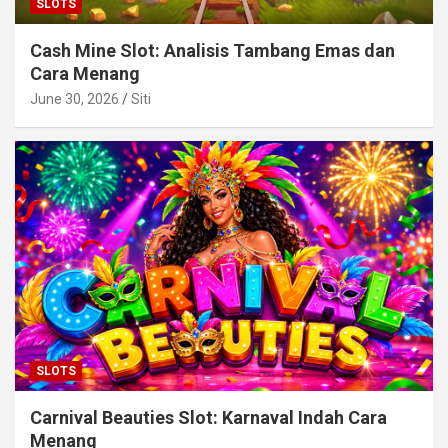
SLOTS
Cash Mine Slot: Analisis Tambang Emas dan
Cara Menang
June 30, 2026
Siti
SLOTS
Carnival Beauties Slot: Karnaval Indah Cara
Menang