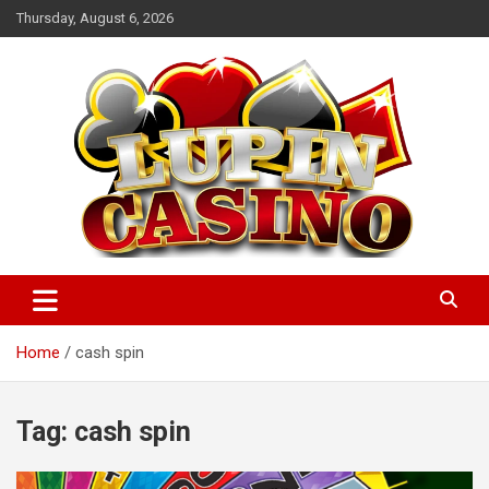
Skip
Thursday, August 6, 2026
to
content
Blog Seputar Gambling
Lupincasino
Home
cash spin
Tag:
cash spin