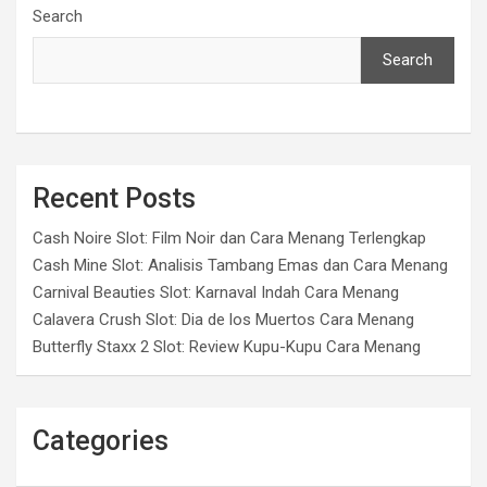
Search
Search
Recent Posts
Cash Noire Slot: Film Noir dan Cara Menang Terlengkap
Cash Mine Slot: Analisis Tambang Emas dan Cara Menang
Carnival Beauties Slot: Karnaval Indah Cara Menang
Calavera Crush Slot: Dia de los Muertos Cara Menang
Butterfly Staxx 2 Slot: Review Kupu-Kupu Cara Menang
Categories