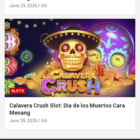
June 29, 2026
Siti
SLOTS
Calavera Crush Slot: Dia de los Muertos Cara
Menang
June 28, 2026
Siti