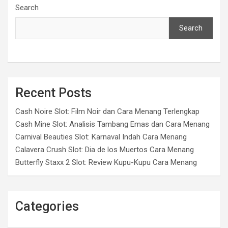
Search
Search
Recent Posts
Cash Noire Slot: Film Noir dan Cara Menang Terlengkap
Cash Mine Slot: Analisis Tambang Emas dan Cara Menang
Carnival Beauties Slot: Karnaval Indah Cara Menang
Calavera Crush Slot: Dia de los Muertos Cara Menang
Butterfly Staxx 2 Slot: Review Kupu-Kupu Cara Menang
Categories