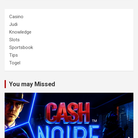
Casino
Judi
Knowledge
Slots
Sportsbook
Tips
Togel
You may Missed