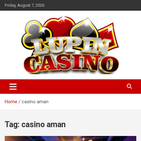
Skip
Friday, August 7, 2026
to
content
Blog Seputar Gambling
Lupincasino
Home
casino aman
Tag:
casino aman