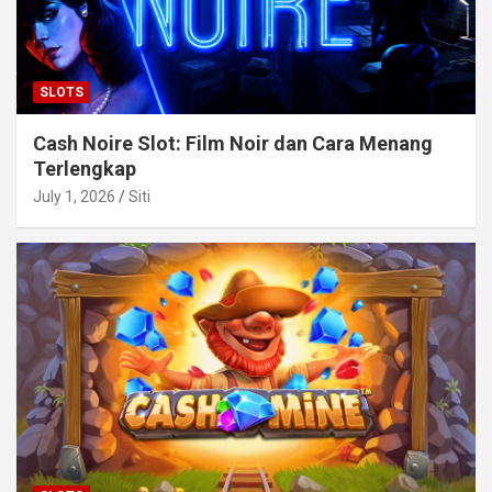
SLOTS
Cash Noire Slot: Film Noir dan Cara Menang
Terlengkap
July 1, 2026
Siti