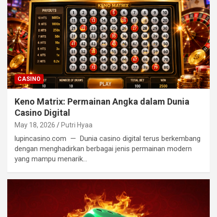
CASINO
Keno Matrix: Permainan Angka dalam Dunia
Casino Digital
May 18, 2026
Putri Hyaa
lupincasino.com — Dunia casino digital terus berkembang
dengan menghadirkan berbagai jenis permainan modern
yang mampu menarik…