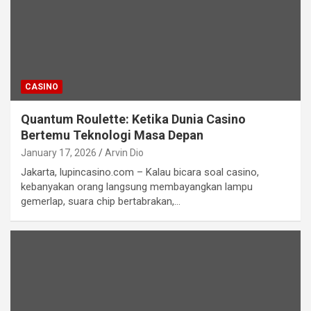
CASINO
Quantum Roulette: Ketika Dunia Casino
Bertemu Teknologi Masa Depan
January 17, 2026
Arvin Dio
Jakarta, lupincasino.com – Kalau bicara soal casino,
kebanyakan orang langsung membayangkan lampu
gemerlap, suara chip bertabrakan,…