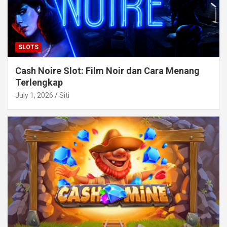
SLOTS
Cash Noire Slot: Film Noir dan Cara Menang
Terlengkap
July 1, 2026
Siti