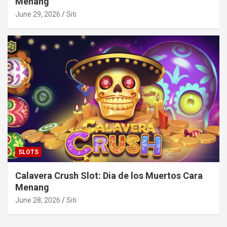
Menang
June 29, 2026
Siti
SLOTS
Calavera Crush Slot: Dia de los Muertos Cara
Menang
June 28, 2026
Siti