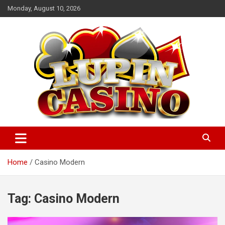
Skip
Monday, August 10, 2026
to
content
Blog Seputar Gambling
Lupincasino
Home
Casino Modern
Tag:
Casino Modern