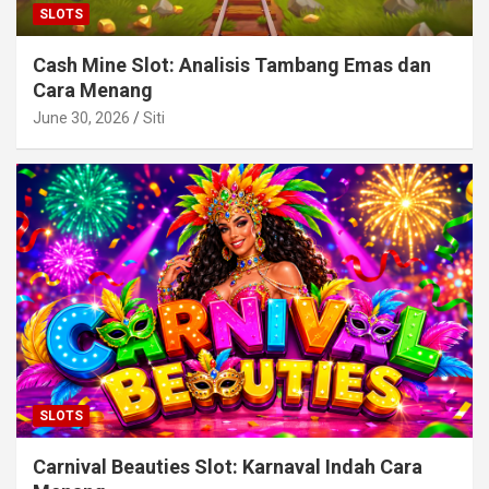
SLOTS
Cash Mine Slot: Analisis Tambang Emas dan
Cara Menang
June 30, 2026
Siti
SLOTS
Carnival Beauties Slot: Karnaval Indah Cara