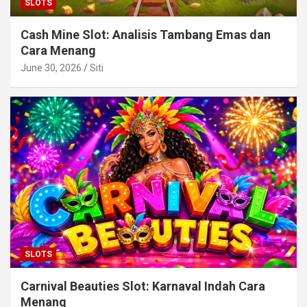
SLOTS
Cash Mine Slot: Analisis Tambang Emas dan
Cara Menang
June 30, 2026
Siti
SLOTS
Carnival Beauties Slot: Karnaval Indah Cara
Menang