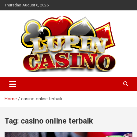
Skip
Thursday, August 6, 2026
to
content
Blog Seputar Gambling
Lupincasino
Home
casino online terbaik
Tag:
casino online terbaik