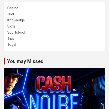
Casino
Judi
Knowledge
Slots
Sportsbook
Tips
Togel
You may Missed