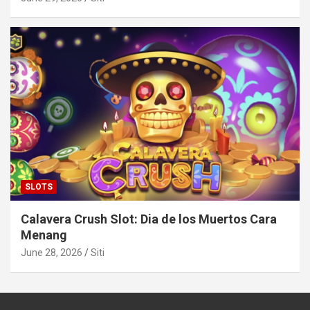
SLOTS
Calavera Crush Slot: Dia de los Muertos Cara
Menang
June 28, 2026
Siti