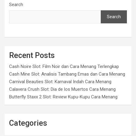
Search
Search
Recent Posts
Cash Noire Slot: Film Noir dan Cara Menang Terlengkap
Cash Mine Slot: Analisis Tambang Emas dan Cara Menang
Carnival Beauties Slot: Karnaval Indah Cara Menang
Calavera Crush Slot: Dia de los Muertos Cara Menang
Butterfly Staxx 2 Slot: Review Kupu-Kupu Cara Menang
Categories