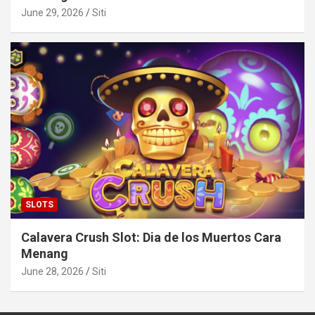
June 29, 2026
Siti
SLOTS
Calavera Crush Slot: Dia de los Muertos Cara
Menang
June 28, 2026
Siti