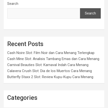
Search
Search
Recent Posts
Cash Noire Slot: Film Noir dan Cara Menang Terlengkap
Cash Mine Slot: Analisis Tambang Emas dan Cara Menang
Carnival Beauties Slot: Karnaval Indah Cara Menang
Calavera Crush Slot: Dia de los Muertos Cara Menang
Butterfly Staxx 2 Slot: Review Kupu-Kupu Cara Menang
Categories