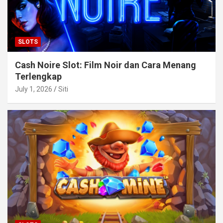
SLOTS
Cash Noire Slot: Film Noir dan Cara Menang
Terlengkap
July 1, 2026
Siti