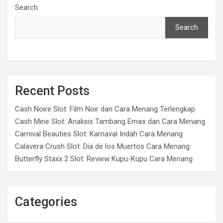
Search
Search
Recent Posts
Cash Noire Slot: Film Noir dan Cara Menang Terlengkap
Cash Mine Slot: Analisis Tambang Emas dan Cara Menang
Carnival Beauties Slot: Karnaval Indah Cara Menang
Calavera Crush Slot: Dia de los Muertos Cara Menang
Butterfly Staxx 2 Slot: Review Kupu-Kupu Cara Menang
Categories