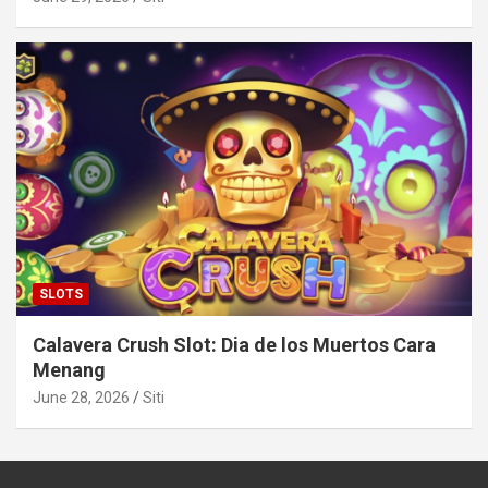
SLOTS
Calavera Crush Slot: Dia de los Muertos Cara
Menang
June 28, 2026
Siti