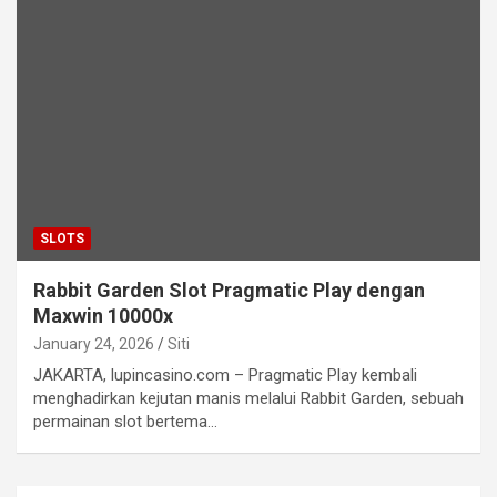
SLOTS
Rabbit Garden Slot Pragmatic Play dengan
Maxwin 10000x
January 24, 2026
Siti
JAKARTA, lupincasino.com – Pragmatic Play kembali
menghadirkan kejutan manis melalui Rabbit Garden, sebuah
permainan slot bertema…