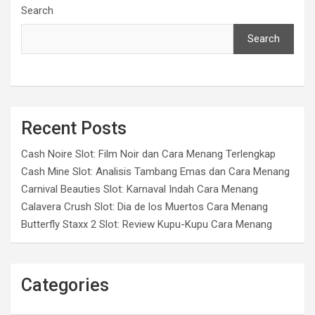
Search
Search
Recent Posts
Cash Noire Slot: Film Noir dan Cara Menang Terlengkap
Cash Mine Slot: Analisis Tambang Emas dan Cara Menang
Carnival Beauties Slot: Karnaval Indah Cara Menang
Calavera Crush Slot: Dia de los Muertos Cara Menang
Butterfly Staxx 2 Slot: Review Kupu-Kupu Cara Menang
Categories