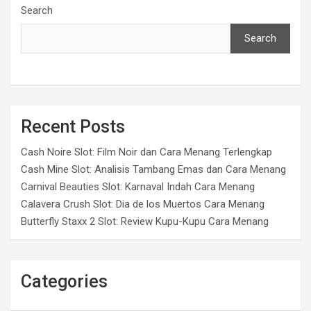
Search
Search
Recent Posts
Cash Noire Slot: Film Noir dan Cara Menang Terlengkap
Cash Mine Slot: Analisis Tambang Emas dan Cara Menang
Carnival Beauties Slot: Karnaval Indah Cara Menang
Calavera Crush Slot: Dia de los Muertos Cara Menang
Butterfly Staxx 2 Slot: Review Kupu-Kupu Cara Menang
Categories