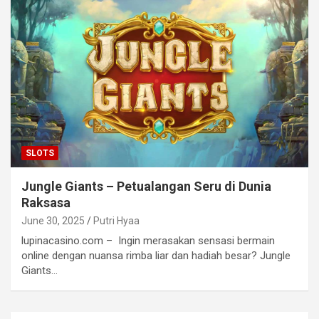
SLOTS
Jungle Giants – Petualangan Seru di Dunia
Raksasa
June 30, 2025
Putri Hyaa
lupinacasino.com – Ingin merasakan sensasi bermain
online dengan nuansa rimba liar dan hadiah besar? Jungle
Giants…