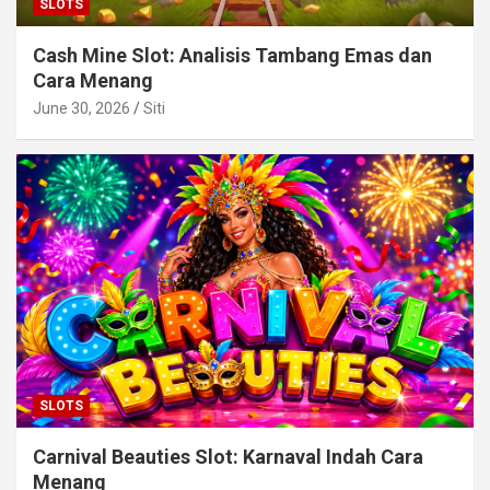
SLOTS
Cash Mine Slot: Analisis Tambang Emas dan
Cara Menang
June 30, 2026
Siti
SLOTS
Carnival Beauties Slot: Karnaval Indah Cara
Menang