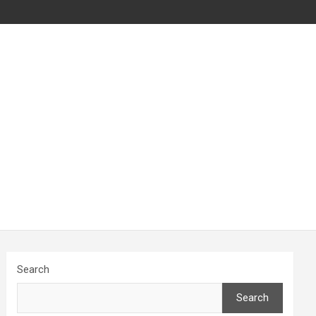
Search
Search