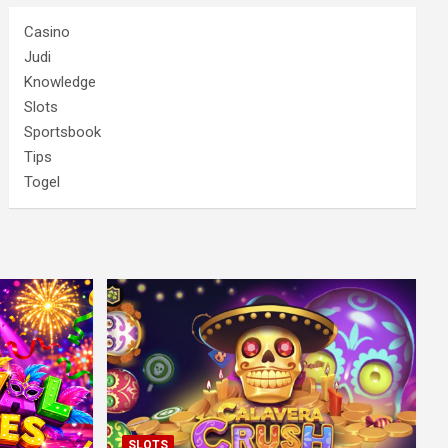
Casino
Judi
Knowledge
Slots
Sportsbook
Tips
Togel
SLOTS