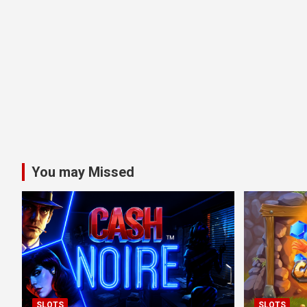
You may Missed
SLOTS
SLOTS