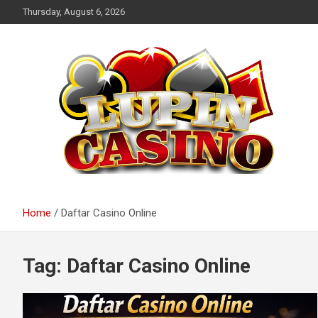
Skip
Thursday, August 6, 2026
to
content
Blog Seputar Gambling
Lupincasino
Home
Daftar Casino Online
Tag:
Daftar Casino Online