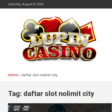
Skip
Saturday, August 8, 2026
to
content
Blog Seputar Gambling
Lupincasino
Home
daftar slot nolimit city
Tag:
daftar slot nolimit city