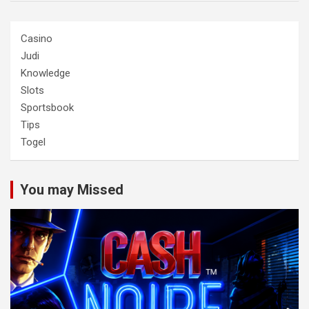
Casino
Judi
Knowledge
Slots
Sportsbook
Tips
Togel
You may Missed